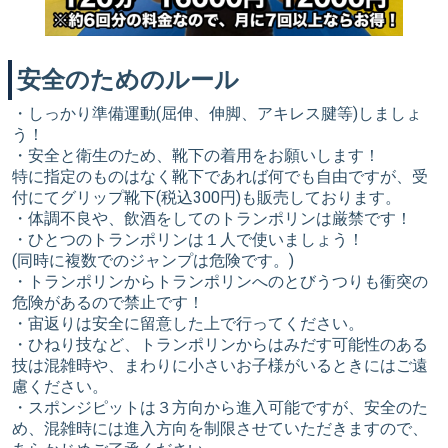
安全のためのルール
・しっかり準備運動(屈伸、伸脚、アキレス腱等)しましょ
う！
・安全と衛生のため、靴下の着用をお願いします！
特に指定のものはなく靴下であれば何でも自由ですが、受
付にてグリップ靴下(税込300円)も販売しております。
・体調不良や、飲酒をしてのトランポリンは厳禁です！
・ひとつのトランポリンは１人で使いましょう！
(同時に複数でのジャンプは危険です。)
・トランポリンからトランポリンへのとびうつりも衝突の
危険があるので禁止です！
・宙返りは安全に留意した上で行ってください。
・ひねり技など、トランポリンからはみだす可能性のある
技は混雑時や、まわりに小さいお子様がいるときにはご遠
慮ください。
・スポンジピットは３方向から進入可能ですが、安全のた
め、混雑時には進入方向を制限させていただきますので、